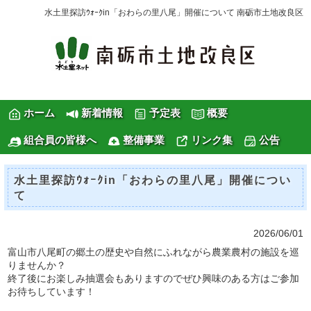
水土里探訪ｳｫｰｸin「おわらの里八尾」開催について 南砺市土地改良区
ホーム
新着情報
予定表
概要
組合員の皆様へ
整備事業
リンク集
公告
水土里探訪ｳｫｰｸin「おわらの里八尾」開催につい
て
2026/06/01
富山市八尾町の郷土の歴史や自然にふれながら農業農村の施設を巡
りませんか？
終了後にお楽しみ抽選会もありますのでぜひ興味のある方はご参加
お待ちしています！