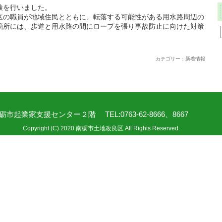
検を行いました。
区の職員が地域住民とともに、転落する可能性がある用水路周辺の
箇所には、歩道と用水路の間にロープを張り事故防止に向けた対策
カテゴリー：新着情報
 南砺市起業家支援センター２階 TEL:0763-62-8666、8667
Copyright
(C)
2020
南砺市土地改良区
All Rights Reserved.