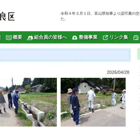
令和４年２月１日、富山県知事より認可書の交
た。
表
概要
組合員の皆様へ
整備事業
リンク集
2026/04/28